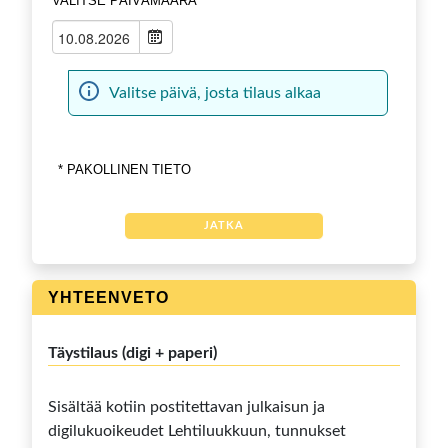
VALITSE PÄIVÄMÄÄRÄ
Valitse päivä, josta tilaus alkaa
* PAKOLLINEN TIETO
JATKA
YHTEENVETO
Täystilaus (digi + paperi)
Sisältää kotiin postitettavan julkaisun ja
digilukuoikeudet Lehtiluukkuun, tunnukset